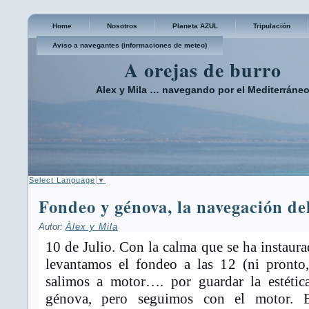
Home
Nosotros
Planeta AZUL
Tripulación
Aviso a navegantes (informaciones de meteo)
A orejas de burro
Alex y Mila … navegando por el Mediterráne
Select Language
▼
Fondeo y génova, la navegación de
Autor:
Àlex y Mila
10 de Julio. Con la calma que se ha instaura
levantamos el fondeo a las 12 (ni pronto,
salimos a motor…. por guardar la estétic
génova, pero seguimos con el motor. 