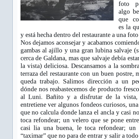
foto p
algo be
que co
es la q
y está hecha dentro del restaurante a una fo
Nos dejamos aconsejar y acabamos comiendo
gambas al ajillo y una gran lubina salvaje (s
cerca de Galdana, mas que salvaje debía esta
la vista) deliciosa. Descansamos a la sombra
terraza del restaurante con un buen postre, 
queda trabajo. Salimos dirección a un p
dónde nos reabastecemos de producto fresc
al Luni. Bañito y a disfrutar de la vista
entretiene ver algunos fondeos curiosos, un
que no calcula donde lanza el ancla y casi no
toca refondear; un velero que se pone entr
casi lia una buena, le toca refondear; un 
“taximar” que no para de entrar y salir a tod