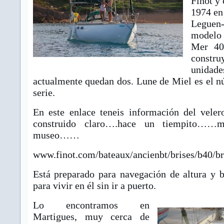
Finot y 
1974 en 
Leguen
modelo
Mer 40
const
uni
actualmente quedan dos. Lune de Miel es el n
serie.
En este enlace teneis información del vele
construido claro….hace un tiempito……
museo……
www.finot.com/bateaux/ancienbt/brises/b40/b
Está preparado para navegación de altura y 
para vivir en él sin ir a puerto.
Lo encontramos en
Martigues, muy cerca de